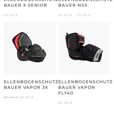
BAUER X SENIOR
BAUER NSX
49,90
€
29,90
€
–
39,90
€
ELLENBOGENSCHUTZ
ELLENBOGENSCHUTZ
BAUER VAPOR 3X
BAUER VAPOR
FLY40
URSPRÜNGLICHER
AKTUELLER
89,90
€
69,90
€
PREIS
PREIS
89,90
€
WAR:
IST:
89,90 €
69,90 €.