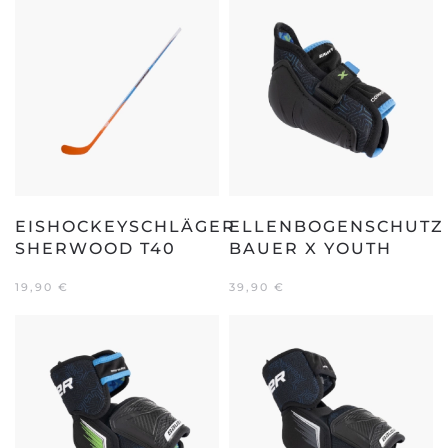
99,90 €
49,90 €.
EISHOCKEYSCHLÄGER
ELLENBOGENSCHUTZ
SHERWOOD T40
BAUER X YOUTH
19,90
€
39,90
€