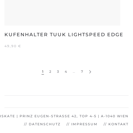
KUFENHALTER TUUK LIGHTSPEED EDGE
49,90
€
1
2
3
4
…
7
SKATE | PRINZ EUGEN-STRASSE 42, TOP 4-5 | A-1040 WIEN
// DATENSCHUTZ
// IMPRESSUM
// KONTAKT