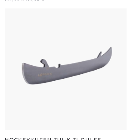
PREIS
PREIS
WAR:
IST:
149,90 €
119,90 €.
HOCKEYKUFEN TUUK TI-PULSE