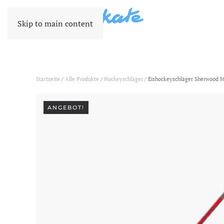
Skip to main content
Startseite
/
Alle Produkte
/
Hockeyschläger
/ Eishockeyschläger Sherwood 
ANGEBOT!