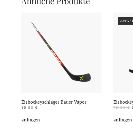
Ähnliche Produkte
ANGE
Eishockeyschläger Bauer Vapor
Eishocke
89,90
€
79,90
€
Dieses
anfragen
anfragen
Produkt
weist