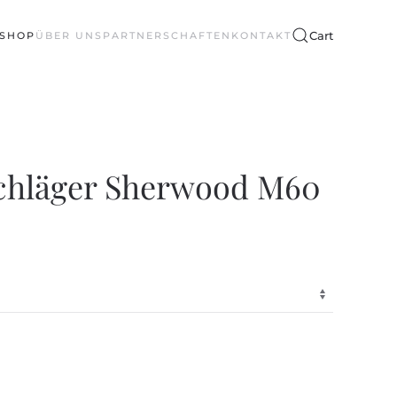
Cart
SHOP
ÜBER UNS
PARTNERSCHAFTEN
KONTAKT
chläger Sherwood M60
CHER
LLER
€.