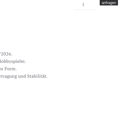
Bauer
anfragen
Vapor
Fly
Select
Menge
/2026.
Hobbyspieler.
or Form.
tragung und Stabilität.