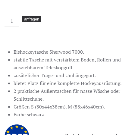
Eishockeytasche
anfragen
Sherwood
7000
mit
Rollen
Eishockeytasche Sherwood 7000.
Menge
stabile Tasche mit verstärktem Boden, Rollen und
ausziehbarem Teleskopgriff.
zusätzlicher Trage- und Umhängegurt.
bietet Platz für eine komplette Hockeyausrüstung.
2 praktische Außentaschen für nasse Wäsche oder
Schlittschuhe.
Größen S (80x44x38cm), M (88x46x40cm).
Farbe schwarz.